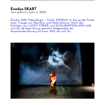
Exodus-SKART
von
admin
|
Juni 4, 2016
Exodus 2016 Videodesign + Trailer EXODUS ist das große Finale
einer Trilogie um Überfluss und Materialismus. Nach den
Erfolgen von LUCKY STRIKE und SCHLARAFFENLAND stellt
sich die All-Ages-Group gewohnt bildgewaltig der
Auseinandersetzung mit einer Welt, die sich an...