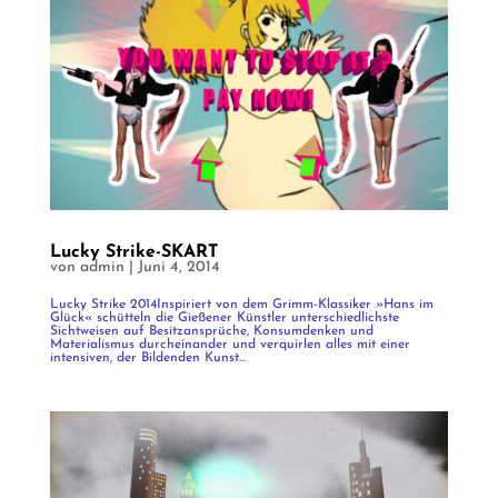
Lucky Strike-SKART
von
admin
|
Juni 4, 2014
Lucky Strike 2014Inspiriert von dem Grimm-Klassiker »Hans im
Glück« schütteln die Gießener Künstler unterschiedlichste
Sichtweisen auf Besitzansprüche, Konsumdenken und
Materialismus durcheinander und verquirlen alles mit einer
intensiven, der Bildenden Kunst...