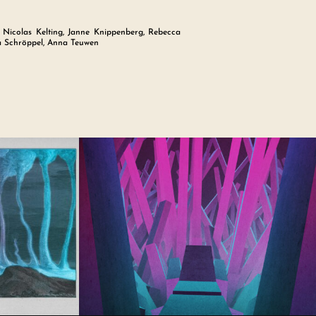
, Nicolas Kelting, Janne Knippenberg, Rebecca
ina Schröppel, Anna Teuwen