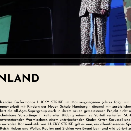
ENLAND
elzenden Performance LUCKY STRIKE im Mai vergangenen Jahres folgt mi
menarbeit mit Kindern der Neuen Schule Hamburg – diesmal mit zusätzlicher 
liert die All-Ages-Supergroup auch in ihrem neuen gemeinsamen Projekt nicht 
cheinbare Vorsprünge in kultureller Bildung keinem zu Vorteil verhelfen. 
tenvernetzenden Wurmlöchern, einem unterjochenden Kinder-Ketten-Karussell und 
er-surrealen Konsumkritik von LUCKY STRIKE gilt es nun, ein allumfassendes S
Reich, Haben und Wollen, Kaufen und Stehlen verstörend bunt und wild püriert z