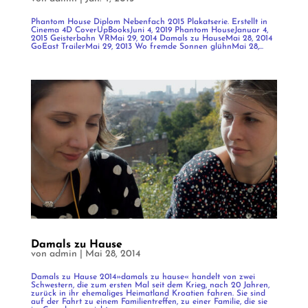
Phantom House Diplom Nebenfach 2015 Plakatserie. Erstellt in
Cinema 4D CoverUpBooksJuni 4, 2019 Phantom HouseJanuar 4,
2015 Geisterbahn VRMai 29, 2014 Damals zu HauseMai 28, 2014
GoEast TrailerMai 29, 2013 Wo fremde Sonnen glühnMai 28,...
Damals zu Hause
von
admin
|
Mai 28, 2014
Damals zu Hause 2014»damals zu hause« handelt von zwei
Schwestern, die zum ersten Mal seit dem Krieg, nach 20 Jahren,
zurück in ihr ehemaliges Heimatland Kroatien fahren. Sie sind
auf der Fahrt zu einem Familientreffen, zu einer Familie, die sie